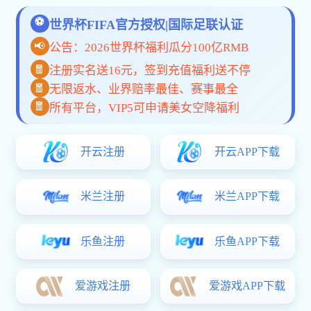
手机App
网页版
火箭新赛季能否超越湖人实现
更高目标引发关注
2026-06-08 01:58
53 次阅读
首页
/
体育看点