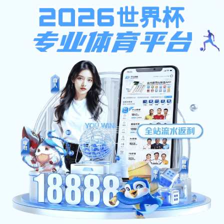
注册入口
开云kaiyun网页版
APP与网
页版入口｜畅享全球体育赛事
与数据服务
欢迎访问
开云kaiyun网页版
，提供全面覆盖足
球、篮球、电竞等项目的赛事资讯与数据内容，
支持
APP下载
与
网页使用
，每日同步更新千场
比赛，聚焦热门体育内容， 助您轻松获取赛事
动态，掌握比赛节奏。