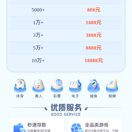
1、新阵容变化带来的影响
火箭队在休赛期进行了多项重要交易，尤其是引入了
一些具有潜力的新秀和经验丰富的老将。这些球员不
仅增加了球队的深度，也为火箭提供了更多战术选
择。例如，新加入的小前锋具备出色的投射能力，可
以为后场球员创造空间，使得进攻更加流畅。
此外，老将们带来的领导力也是不可忽视的一环。他
们在比赛中的经验可以帮助年轻球员更快适应NBA节
奏，从而提高整个团队的战斗力。这种新旧结合，使
得火箭队在实力上获得了显著提升，为新赛季打下坚
实基础。
然而，新阵容要想发挥出最佳水平，还需要时间来磨
合。不同球员之间的默契程度直接影响到球队整体表