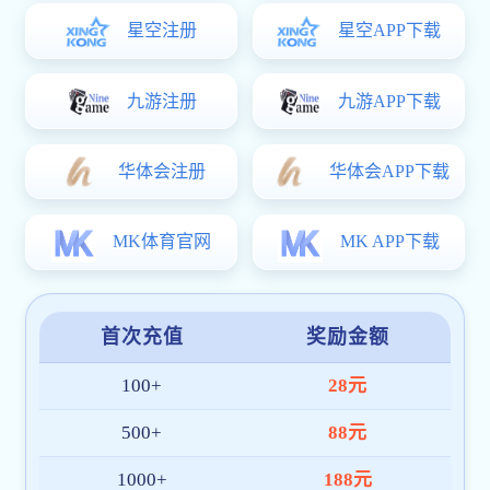
随着新赛季的临近，火箭队的表现引发了广泛关注。
作为一支曾经在NBA历史上辉煌一时的球队，火箭队
近年来经历了重建阶段，而本赛季能否超越传统豪门
湖人实现更高目标成为球迷和媒体热议的话题。本文
将从火箭队的新阵容变化、年轻球员的发展、战术体
系的创新以及管理层的决策四个方面进行详细分析，
探讨火箭队在新赛季是否能够突破自我，达到更高层
次，并与湖人争夺更有利的位置。在这个过程中，我
们也将考察湖人目前面临的挑战，以便更全面地理解
这场竞争背后的深意。