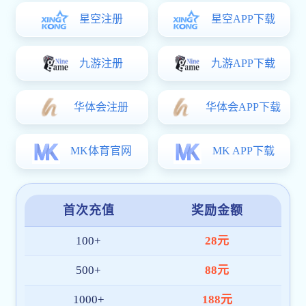
法律法规要求或监管部门依法调取
五、信息保护措施
平台采用多重防护机制确保开云(中国)Kaiyun·官方网站-登录入
口服务中您的数据安全，包括但不限于：
HTTPS 加密传输
权限分级与访问控制
系统审计与异常行为识别
六、用户权利
您拥有以下数据权利：
访问、更正、删除个人信息
申请注销账户或停止使用服务
关闭授权功能如位置服务或通知