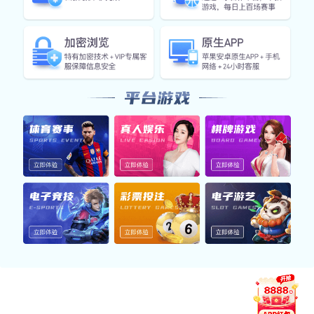
荣誉与奖项
开云kaiyun网页版 致力于为用户提供优质的体育赛事服务，
平台在安全合规、技术创新等领域屡获殊荣。
最具用户满意度平台
2023 年度安全认证奖