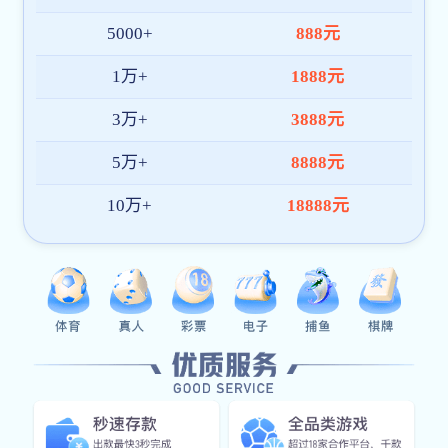
七、未成年人保护
我们不会面向 14 周岁以下用户提供注册服务。如发现未成年人
信息，我们将及时删除。如您是监护人可与我们联系处理。
八、隐私政策的更新
当本政策有重大调整时，我们将通过平台公告、推送等方式提前
告知。
九、联系我们
如有任何隐私相关的问题，请发送邮件至：
support@mgharbaonline.com