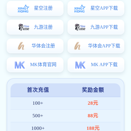
近年来，中国篮球职业联赛（CBA）的影响力不断上
升，逐渐吸引了国内外的广泛关注。在这种背景下，
媒体人对CBA球员的商业价值进行深入分析，发现部
分CBA球员的商值已然超越了NBA中位数球员。这一
现象引发了广泛讨论，背后原因涉及多方面因素，包
括市场环境、球员表现、品牌合作和社交媒体影响
等。通过对这些因素的剖析，可以更清楚地理解这一
现象的成因，以及它所带来的深远影响。本文将从四
个方面详细探讨这一现象与原因，旨在为读者提供一
个全面而深入的解析。